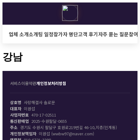
업체 소개
소개팅 일정
참가자 명단
고객 후기
자주 묻는 질문
참여
콘
텐
강남
츠
로
건
너
서비스이용약관
개인정보처리방침
뛰
기
상호명
사랑해결사 솔로문
대표자
이원섭
사업자번호
470-17-02511
통신판매업
2025-수원팔달-0655
주소
경기도 수원시 팔달구 효원로219번길 46-10,지층(인계동)
개인정보책임자
이원섭 (wwbw97@naver.com)
연락처
010-6721-3398